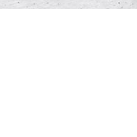
Deslocamento pago em conta
corrente
Liberte-se da dependência de prazos, entregas de
cartões físicos e liberação de créditos: ofereça
benefícios de deslocamento de novos funcionários
desde o primeiro dia.
Com a nossa Plataforma, você pode fazer o
pagamento via depósito em conta diretamente a
seus colaboradores sem precisar alterar o
processo de compra do pedido mensal. Tudo