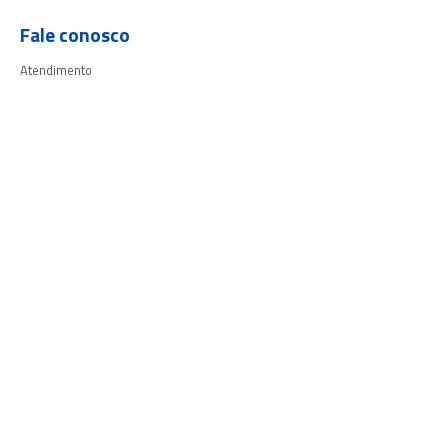
Fale conosco
Atendimento
(11) 3003-3590
Escritório
(11) 3003-3590
Comercial
(11) 2666-4184
Email
comercial@beneficiofacil.com.br
Endereço
Av. Fagundes Filho, 141,
Vila Monte Alegre, São Paulo/SP
CEP: 04304-010